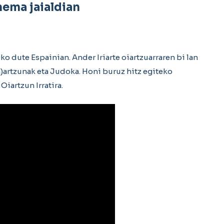
nema jaialdian
o dute Espainian. Ander Iriarte oiartzuarraren bi lan
(h)artzunak eta Judoka. Honi buruz hitz egiteko
artzun Irratira.