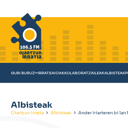
GURI BURUZ
IRRATSAIOAK
KOLABORATZAILEAK
ALBISTEAK
P
Albisteak
Oiartzun Irratia
Albisteak
Ander Iriarteren bi lan