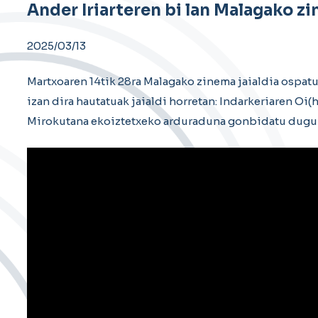
Ander Iriarteren bi lan Malagako zi
2025/03/13
Martxoaren 14tik 28ra Malagako zinema jaialdia ospatuk
izan dira hautatuak jaialdi horretan: Indarkeriaren Oi
Mirokutana ekoiztetxeko arduraduna gonbidatu dugu Oi