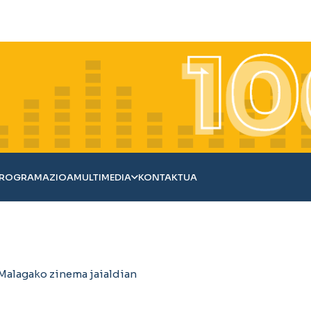
ROGRAMAZIOA
MULTIMEDIA
KONTAKTUA
 Malagako zinema jaialdian