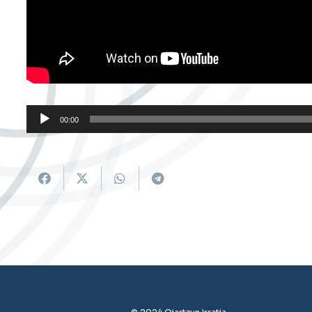
Soinu
00:00
erreproduzigailua