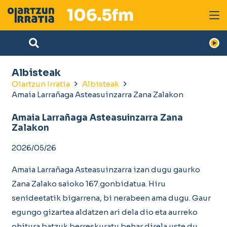
Albisteak
Oiartzun Irratia
Albisteak
Amaia Larrañaga Asteasuinzarra Zana Zalakon
Amaia Larrañaga Asteasuinzarra Zana
Zalakon
2026/05/26
Amaia Larrañaga Asteasuinzarra izan dugu gaurko
Zana Zalako saioko 167.gonbidatua. Hiru
senideetatik bigarrena, bi nerabeen ama dugu. Gaur
egungo gizartea aldatzen ari dela dio eta aurreko
ohitura batzuk berreskuratu behar direla uste du.