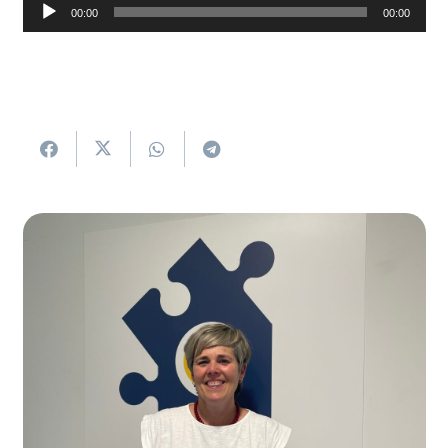
Soinu
00:00
00:00
erreproduzigailua