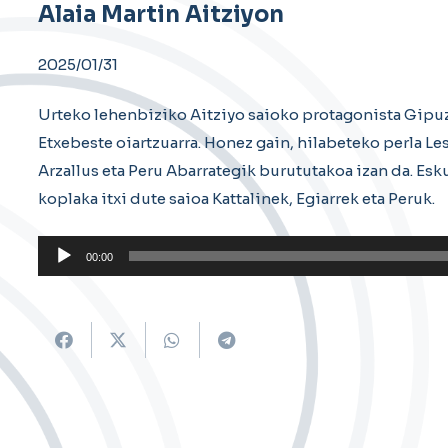
Alaia Martin Aitziyon
2025/01/31
Urteko lehenbiziko Aitziyo saioko protagonista Gipuzk
Etxebeste oiartzuarra. Honez gain, hilabeteko perla L
Arzallus eta Peru Abarrategik burututakoa izan da. Es
koplaka itxi dute saioa Kattalinek, Egiarrek eta Peruk.
Soinu
00:00
erreproduzigailua