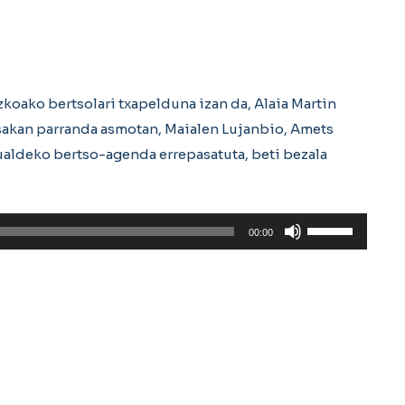
oako bertsolari txapelduna izan da, Alaia Martin
esakan parranda asmotan, Maialen Lujanbio, Amets
kualdeko bertso-agenda errepasatuta, beti bezala
Erabili
00:00
gora/behera
gezi-
teklak
bolumena
igotzeko
edo
jaisteko.