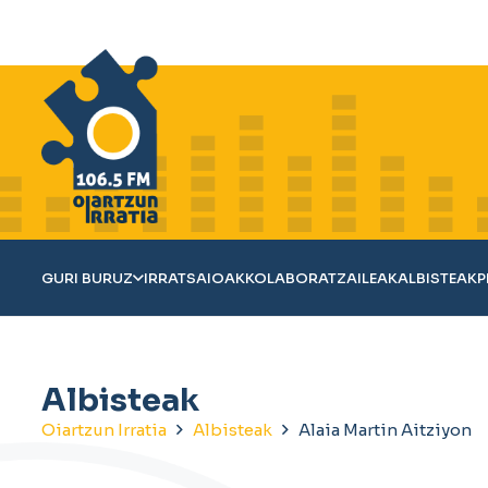
GURI BURUZ
IRRATSAIOAK
KOLABORATZAILEAK
ALBISTEAK
P
Albisteak
Oiartzun Irratia
Albisteak
Alaia Martin Aitziyon